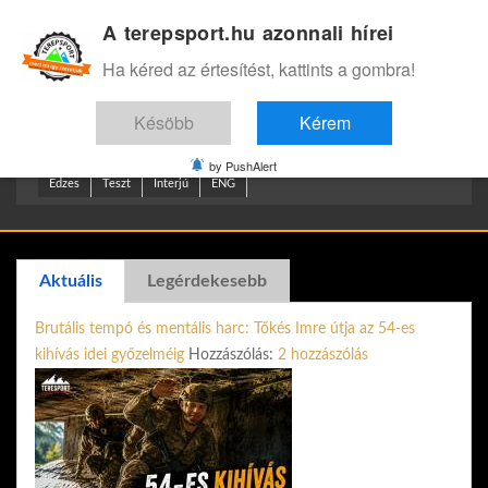
A terepsport.hu azonnali hírei
Bejelentkezés
.
Ha kéred az értesítést, kattints a gombra!
Késöbb
Kérem
by PushAlert
Edzes
Teszt
Interjú
ENG
Aktuális
Legérdekesebb
Brutális tempó és mentális harc: Tőkés Imre útja az 54-es
kihívás idei győzelméig
Hozzászólás:
2 hozzászólás