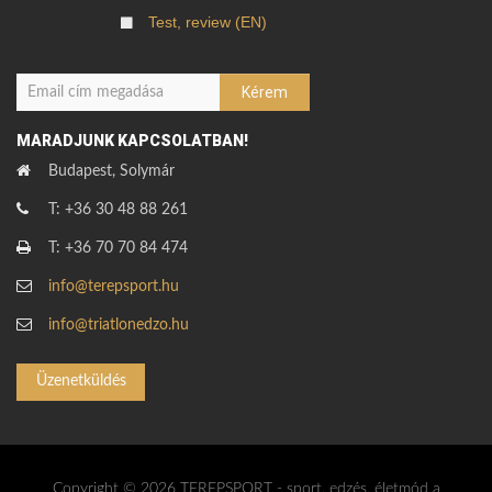
Test, review (EN)
MARADJUNK KAPCSOLATBAN!
Budapest, Solymár
T: +36 30 48 88 261
T: +36 70 70 84 474
info@terepsport.hu
info@triatlonedzo.hu
Üzenetküldés
Copyright © 2026 TEREPSPORT - sport, edzés, életmód a