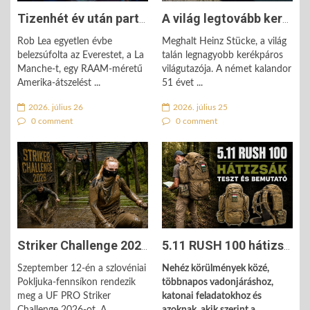
Tizenhét év után partot ért – Rob Lea befejezte a világ egyik ...
A világ legtovább kerékpározó sportolója Heinz Stücke elindult az ...
Rob Lea egyetlen évbe
Meghalt Heinz Stücke, a világ
belezsúfolta az Everestet, a La
talán legnagyobb kerékpáros
Manche-t, egy RAAM-méretű
világutazója. A német kalandor
Amerika-átszelést ...
51 évet ...
2026. július 26
2026. július 25
0 comment
0 comment
Striker Challenge 2026: tizenkilenc akadály, tizenöt kilométer - nem ...
5.11 RUSH 100 hátizsák - a taktikai málhásló avagy a túrázó svájci ...
Szeptember 12-én a szlovéniai
Nehéz körülmények közé,
Pokljuka-fennsíkon rendezik
többnapos vadonjáráshoz,
meg a UF PRO Striker
katonai feladatokhoz és