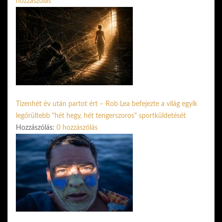
hozzászólás
Tizenhét év után partot ért – Rob Lea befejezte a világ egyik
legőrültebb "hét hegy, hét tengerszoros" sportküldetését
Hozzászólás:
0 hozzászólás