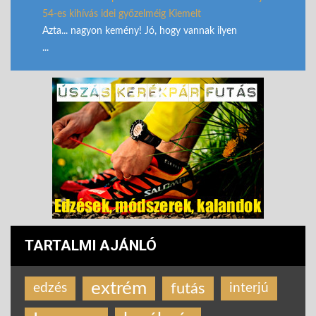
54-es kihívás idei győzelméig Kiemelt
Azta... nagyon kemény! Jó, hogy vannak ilyen
...
TARTALMI AJÁNLÓ
extrém
futás
edzés
interjú