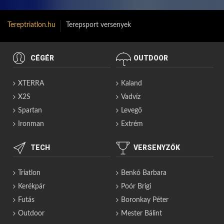
Tereptriatlon.hu
Terepsport versenyek
CÉGÉR
OUTDOOR
XTERRA
Kaland
X2S
Vadvíz
Spartan
Levegő
Ironman
Extrém
TECH
VERSENYZŐK
Triatlon
Benkó Barbara
Kerékpár
Poór Brigi
Futás
Boronkay Péter
Outdoor
Mester Bálint