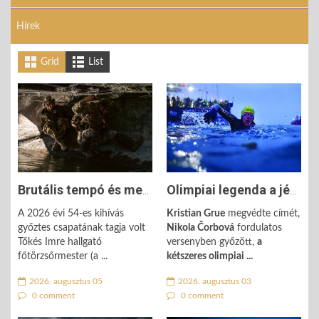
Hírek
Grid
List
Brutális tempó és mentális harc: Tőkés Imre útja az 54-es kihívás ...
Olimpiai legenda a jéghideg fjordban: Alistair Brownlee drámai ...
A 2026 évi 54-es kihívás
Kristian Grue
megvédte címét,
győztes csapatának tagja volt
Nikola Čorbová
fordulatos
Tőkés Imre hallgató
versenyben győzött,
a
főtörzsőrmester (a ...
kétszeres olimpiai ...
2026. augusztus 05
2026. augusztus 03
0 comment
0 comment