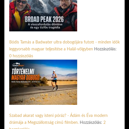
Bódis Tamás a Badwater ultra dobogójára futott - minden idők
leggyorsabb magyar teljesítése a Halál-völgyben
Hozzászólás:
0 hozzászólás
Szabad akarat vagy isteni póráz? - Ádám és Éva modern
drámája a Megszállottság című filmben.
Hozzászólás:
2