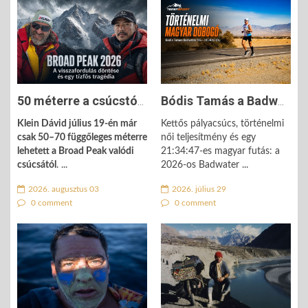
50 méterre a csúcstól - Klein Dávid döntése életet mentett a Broad ...
Bódis Tamás a Badwater ultra dobogójára futott - minden idők ...
Klein Dávid július 19-én már
Kettős pályacsúcs, történelmi
csak 50–70 függőleges méterre
női teljesítmény és egy
lehetett a Broad Peak valódi
21:34:47-es magyar futás: a
csúcsától
. ...
2026-os Badwater ...
2026. augusztus 03
2026. július 29
0 comment
0 comment