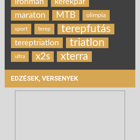
Ironman
kerékpár
MTB
maraton
olimpia
terepfutás
sport
terep
triatlon
tereptriatlon
xterra
x2s
ultra
EDZÉSEK, VERSENYEK