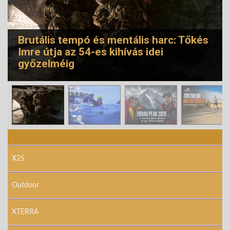
Brutális tempó és mentális harc: Tőkés
Imre útja az 54-es kihívás idei
győzelméig
© Free
Joomla! 3 Modules
- by
VinaGecko.com
X2S
Outdoor
XTERRA