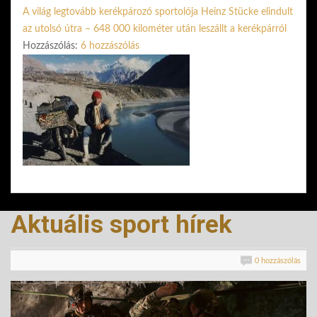
A világ legtovább kerékpározó sportolója Heinz Stücke elindult
az utolsó útra – 648 000 kilométer után leszállt a kerékpárról
Hozzászólás:
6 hozzászólás
Aktuális sport hírek
0 hozzászólás