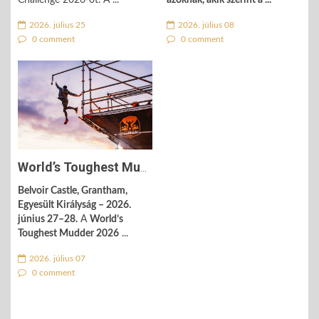
Challenge 2026-ot. A ...
azoknak, akik szerint a ...
2026. július 25
2026. július 08
0 comment
0 comment
World’s Toughest Mudder 2026: 24 óra, 650 induló, 35 fokos brit ...
Belvoir Castle, Grantham,
Egyesült Királyság – 2026.
június 27–28.
A
World’s
Toughest Mudder 2026
...
2026. július 07
0 comment