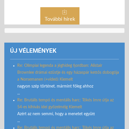
További hírek
ÚJ VÉLEMÉNYEK
Re: Olimpiai legenda a jéghideg fjordban: Alistair
Brownlee drámai ezüstje és egy házaspár kettős dobogója
a Norsemanen (+videó) Kiemelt
nagyon szép történet. mármint főleg ahhoz
...
Re: Brutális tempó és mentális harc: Tőkés Imre útja az
54-es kihívás idei győzelméig Kiemelt
Azért az nem semmi, hogy a menetet együtt
...
Re: Brutális tempó és mentális harc: Tőkés Imre útja az